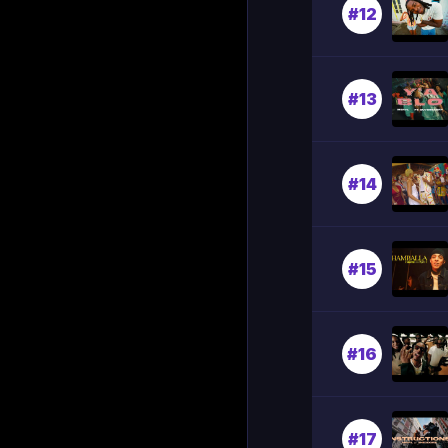
#12
#13
#14
#15
#16
#17