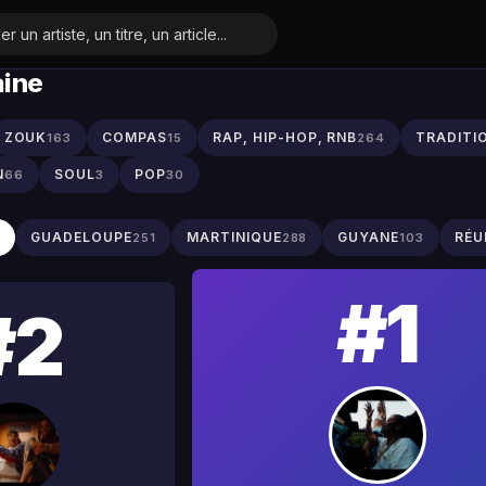
aine
ZOUK
COMPAS
RAP, HIP-HOP, RNB
TRADITI
163
15
264
N
SOUL
POP
66
3
30
S
GUADELOUPE
MARTINIQUE
GUYANE
RÉU
251
288
103
#1
#2