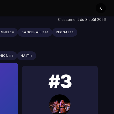
Classement du 3 août 2026
ONNEL
DANCEHALL
REGGAE
26
374
28
NION
HAÏTI
118
8
#3