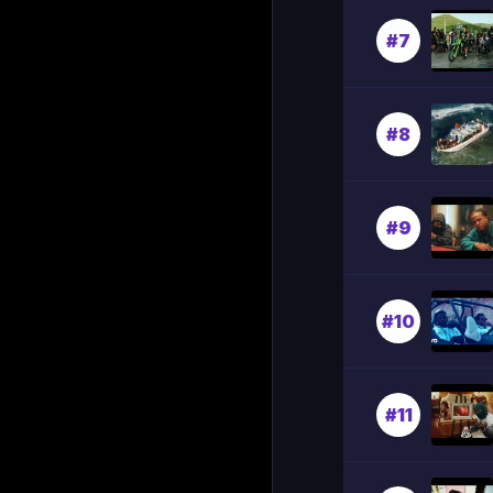
#7
#8
#9
#10
#11