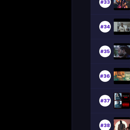
#33
#34
#35
#36
#37
#38