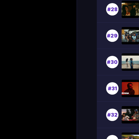
#28
#29
#30
#31
#32