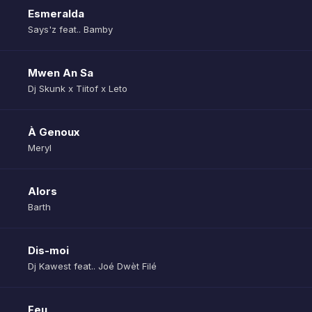
Esmeralda
Says'z feat.. Bamby
Mwen An Sa
Dj Skunk x Tiitof x Leto
À Genoux
Meryl
Alors
Barth
Dis-moi
Dj Kawest feat.. Joé Dwèt Filé
Feu