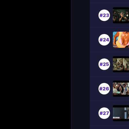
#23
#24
#25
#26
#27