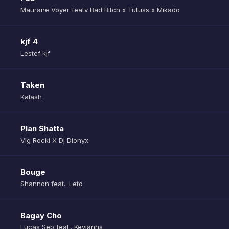
Maurane Voyer featv Bad Bitch x Tutuss x Mikado
kjf 4
Lestef kjf
Taken
Kalash
Plan Shatta
Vlg Rocki X Dj Dionyx
Bouge
Shannon feat.. Leto
Bagay Cho
Lucas Seb feat.. Keylanns