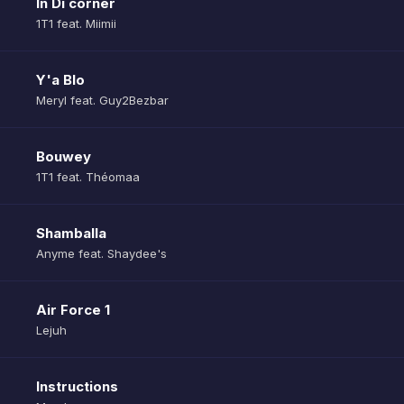
In Di corner
1T1 feat. Miimii
Y'a Blo
Meryl feat. Guy2Bezbar
Bouwey
1T1 feat. Théomaa
Shamballa
Anyme feat. Shaydee's
Air Force 1
Lejuh
Instructions