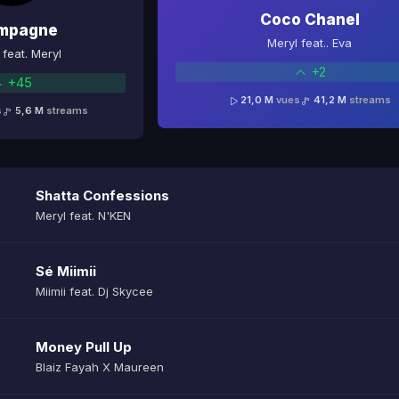
Coco Chanel
mpagne
Meryl feat.. Eva
feat. Meryl
+2
+45
21,0 M
vues
41,2 M
streams
s
5,6 M
streams
Shatta Confessions
Meryl feat. N'KEN
Sé Miimii
Miimii feat. Dj Skycee
Money Pull Up
Blaiz Fayah X Maureen