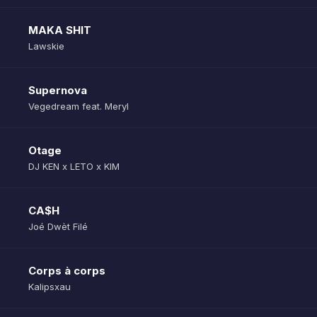
MAKA SHIT
Lawskie
Supernova
Vegedream feat. Meryl
Otage
DJ KEN x LETO x KIM
CA$H
Joé Dwèt Filé
Corps à corps
Kalipsxau