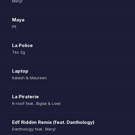
Meryl
Maya
Pll
La Police
Tks 2g
Laptop
Kalash & Maureen
La Piraterie
K-rosif feat.. Bigda & Loeil
Edf Riddim Remix (feat. Danthology)
Danthology feat.. Meryl