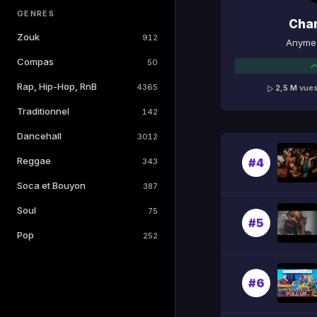
GENRES
Cha
Zouk
912
Anyme 
Compas
50
Rap, Hip-Hop, RnB
4365
2,5 M
vue
Traditionnel
142
Dancehall
3012
Reggae
#4
343
Soca et Bouyon
387
Soul
75
#5
Pop
252
#6