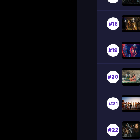
#18
#19
#20
#21
#22