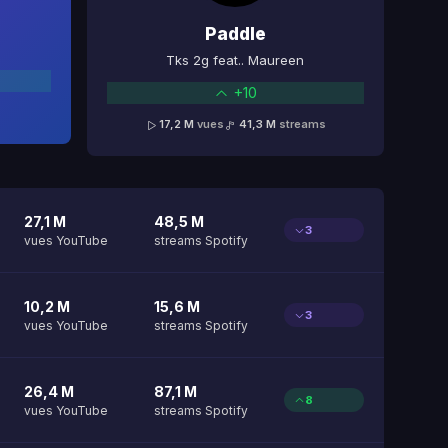
Paddle
Tks 2g feat.. Maureen
+10
17,2 M
vues
41,3 M
streams
27,1 M
48,5 M
3
vues YouTube
streams Spotify
10,2 M
15,6 M
3
vues YouTube
streams Spotify
26,4 M
87,1 M
8
vues YouTube
streams Spotify