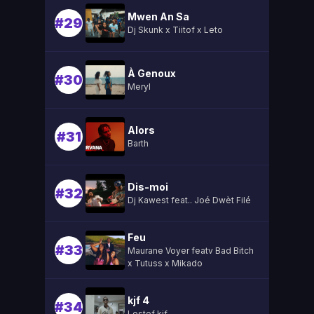
Mwen An Sa
#29
Dj Skunk x Tiitof x Leto
À Genoux
#30
Meryl
Alors
#31
Barth
Dis-moi
#32
Dj Kawest feat.. Joé Dwèt Filé
Feu
#33
Maurane Voyer featv Bad Bitch
x Tutuss x Mikado
kjf 4
#34
Lestef kjf