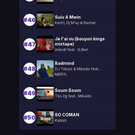
Suiv A Mwin
#46
Kent1, Dj M'sy & Rashel
Je l'ai vu (bouyon kings
#47
mixtape)
Arèndi feat.. Vj Ben
Badmind
#48
DJ Tutuss & Mikado feat..
MERYL
Soum Soum
#49
Tks 2g feat.. Mikado
SO COMAN
#50
Kalash