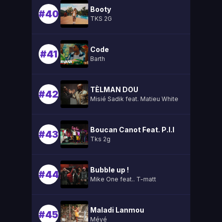
Booty
#40
TKS 2G
Code
#41
Barth
TÈLMAN DOU
#42
Misié Sadik feat. Matieu White
Boucan Canot Feat. P.l.l
#43
Tks 2g
Bubble up !
#44
Mike One feat.. T-matt
Maladi Lanmou
#45
Méyé