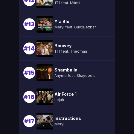
#12
1T1 feat. Miimii
Y'a Blo
#13
Meryl feat. Guy2Bezbar
Bouwey
#14
1T1 feat. Théomaa
Shamballa
#15
Anyme feat. Shaydee's
Air Force 1
#16
Lejuh
Instructions
#17
Meryl