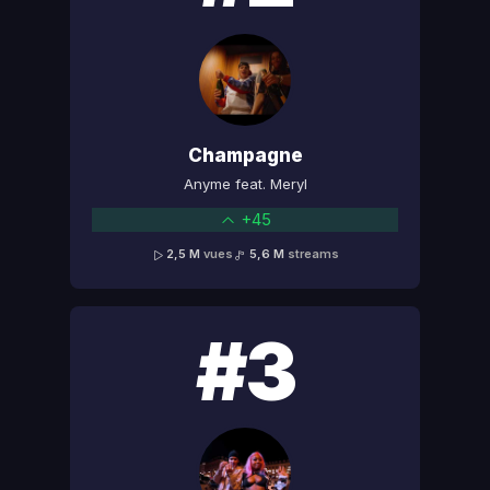
Champagne
Anyme feat. Meryl
+45
2,5 M
vues
5,6 M
streams
#3