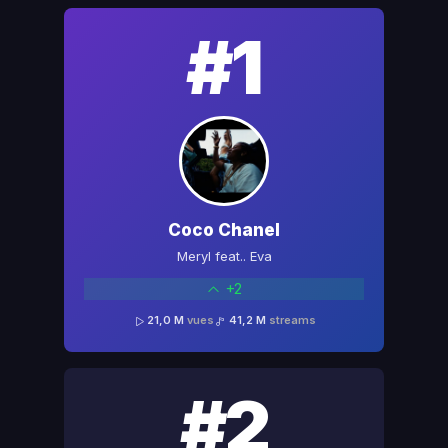
#1
Coco Chanel
Meryl feat.. Eva
+2
21,0 M
vues
41,2 M
streams
#2