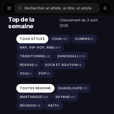
Top de la
Classement du 3 août
semaine
2026
TOUS STYLES
ZOUK
COMPAS
163
15
RAP, HIP-HOP, RNB
264
TRADITIONNEL
DANCEHALL
26
374
REGGAE
SOCA ET BOUYON
28
66
SOUL
POP
3
30
TOUTES RÉGIONS
GUADELOUPE
251
MARTINIQUE
GUYANE
288
103
RÉUNION
HAÏTI
118
8