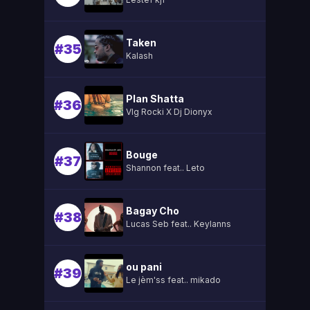
Taken
#35
Kalash
Plan Shatta
#36
Vlg Rocki X Dj Dionyx
Bouge
#37
Shannon feat.. Leto
Bagay Cho
#38
Lucas Seb feat.. Keylanns
ou pani
#39
Le jèm'ss feat.. mikado