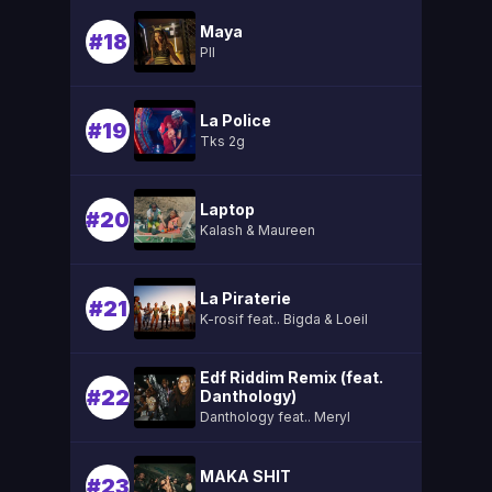
Maya
#18
Pll
La Police
#19
Tks 2g
Laptop
#20
Kalash & Maureen
La Piraterie
#21
K-rosif feat.. Bigda & Loeil
Edf Riddim Remix (feat.
#22
Danthology)
Danthology feat.. Meryl
MAKA SHIT
#23