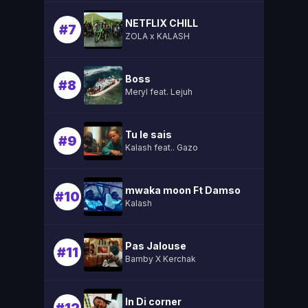
NETFLIX CHILL
#7
ZOLA x KALASH
Boss
#8
Meryl feat. Lejuh
Tu le sais
#9
Kalash feat.. Gazo
mwaka moon Ft Damso
#10
Kalash
Pas Jalouse
#11
Bamby X Kerchak
In Di corner