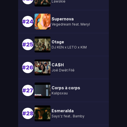
Lawskie
Supernova
#24
Vegedream feat. Meryl
Otage
#25
DJ KEN x LETO x KIM
CA$H
#26
Joé Dwèt Filé
Corps à corps
#27
Kalipsxau
Esmeralda
#28
Says'z feat.. Bamby