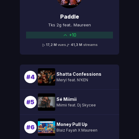
Paddle
Tks 2g feat.. Maureen
+10
17,2 M
vues
41,3 M
streams
Shatta Confessions
#4
Meryl feat. N'KEN
Sé Miimii
#5
Miimii feat. Dj Skycee
Money Pull Up
#6
Blaiz Fayah X Maureen