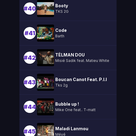
Booty
#40
TKS 2G
Code
#41
Barth
TÈLMAN DOU
#42
Misié Sadik feat. Matieu White
Boucan Canot Feat. P.l.l
#43
Tks 2g
Bubble up !
#44
Mike One feat.. T-matt
Maladi Lanmou
#45
Méyé