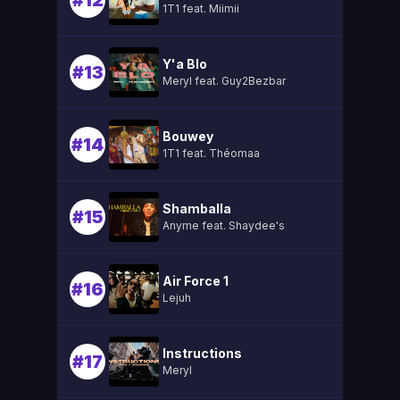
#12
1T1 feat. Miimii
Y'a Blo
#13
Meryl feat. Guy2Bezbar
Bouwey
#14
1T1 feat. Théomaa
Shamballa
#15
Anyme feat. Shaydee's
Air Force 1
#16
Lejuh
Instructions
#17
Meryl