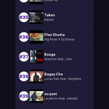
Taken
#35
Kalash
Plan Shatta
#36
Vlg Rocki X Dj Dionyx
Bouge
#37
Shannon feat.. Leto
Bagay Cho
#38
Lucas Seb feat.. Keylanns
ou pani
#39
Le jèm'ss feat.. mikado