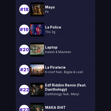
Maya
#18
Pll
La Police
#19
Tks 2g
Laptop
#20
Kalash & Maureen
La Piraterie
#21
K-rosif feat.. Bigda & Loeil
Edf Riddim Remix (feat.
#22
Danthology)
Danthology feat.. Meryl
MAKA SHIT
#23