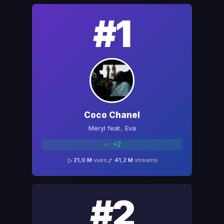
#1
Coco Chanel
Meryl feat.. Eva
+2
21,0 M
vues
41,2 M
streams
#2