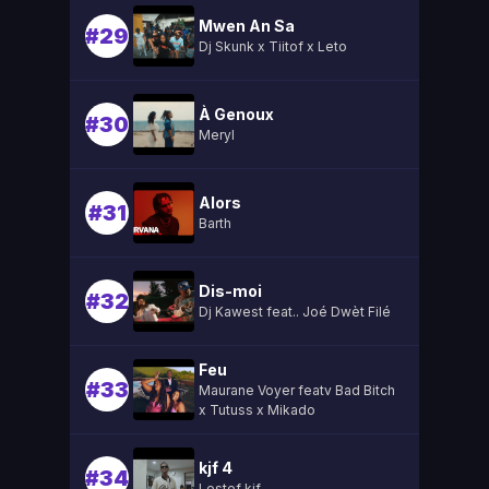
Mwen An Sa
#29
Dj Skunk x Tiitof x Leto
À Genoux
#30
Meryl
Alors
#31
Barth
Dis-moi
#32
Dj Kawest feat.. Joé Dwèt Filé
Feu
#33
Maurane Voyer featv Bad Bitch
x Tutuss x Mikado
kjf 4
#34
Lestef kjf