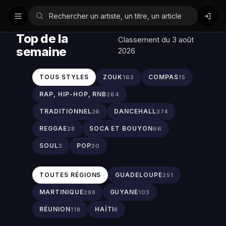
Top de la
Classement du 3 août
semaine
2026
TOUS STYLES
ZOUK
COMPAS
163
15
RAP, HIP-HOP, RNB
264
TRADITIONNEL
DANCEHALL
26
374
REGGAE
SOCA ET BOUYON
28
66
SOUL
POP
3
30
TOUTES RÉGIONS
GUADELOUPE
251
MARTINIQUE
GUYANE
288
103
RÉUNION
HAÏTI
118
8