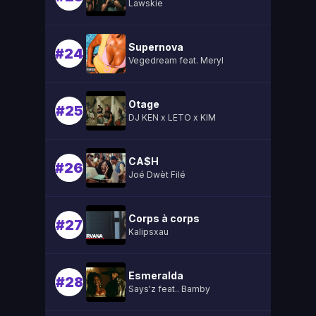
Lawskie
Supernova
#24
Vegedream feat. Meryl
Otage
#25
DJ KEN x LETO x KIM
CA$H
#26
Joé Dwèt Filé
Corps à corps
#27
Kalipsxau
Esmeralda
#28
Says'z feat.. Bamby