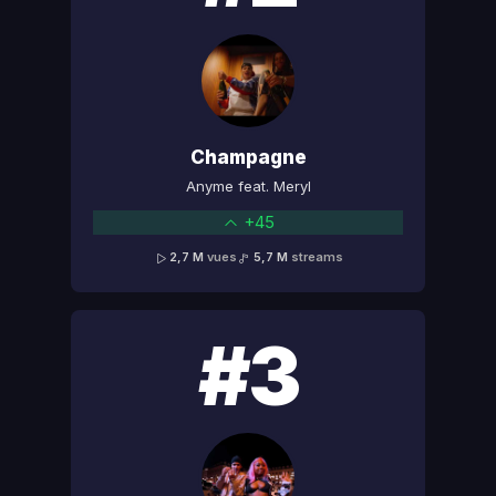
Champagne
Anyme feat. Meryl
+45
2,7 M
vues
5,7 M
streams
#3