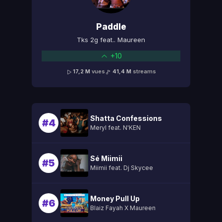
Paddle
Tks 2g feat.. Maureen
+10
17,2 M
vues
41,4 M
streams
Shatta Confessions
#4
Meryl feat. N'KEN
Sé Miimii
#5
Miimii feat. Dj Skycee
Money Pull Up
#6
Blaiz Fayah X Maureen