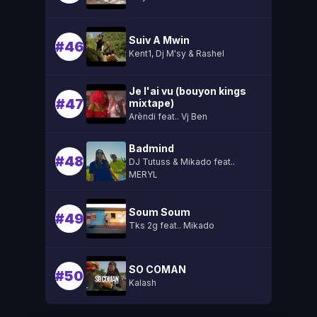
Suiv A Mwin
#46
Kent1, Dj M'sy & Rashel
Je l'ai vu (bouyon kings
#47
mixtape)
Arèndi feat.. Vj Ben
Badmind
#48
DJ Tutuss & Mikado feat..
MERYL
Soum Soum
#49
Tks 2g feat.. Mikado
SO COMAN
#50
Kalash