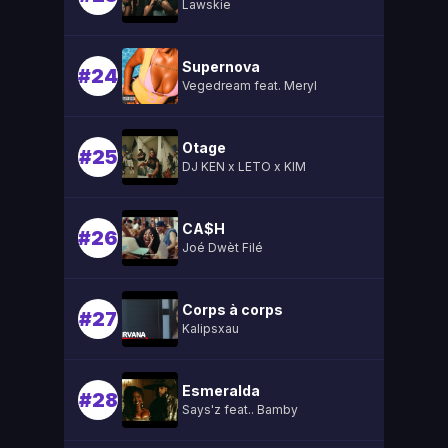
Lawskie
Supernova
#24
Vegedream feat. Meryl
Otage
#25
DJ KEN x LETO x KIM
CA$H
#26
Joé Dwèt Filé
Corps à corps
#27
Kalipsxau
Esmeralda
#28
Says'z feat.. Bamby