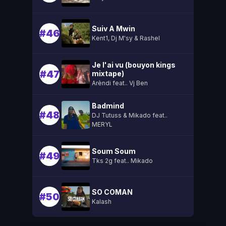
Suiv A Mwin
#46
Kent1, Dj M'sy & Rashel
Je l'ai vu (bouyon kings
#47
mixtape)
Arèndi feat.. Vj Ben
Badmind
#48
DJ Tutuss & Mikado feat..
MERYL
Soum Soum
#49
Tks 2g feat.. Mikado
SO COMAN
#50
Kalash