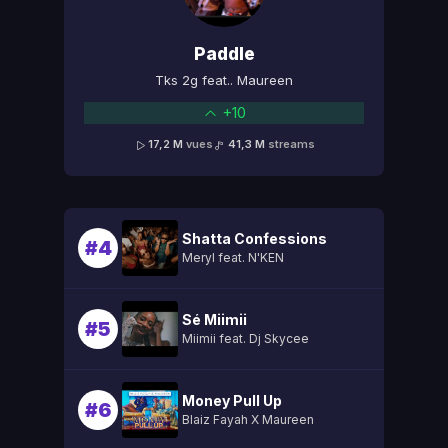
Paddle
Tks 2g feat.. Maureen
+10
17,2 M
vues
41,3 M
streams
Shatta Confessions
#4
Meryl feat. N'KEN
Sé Miimii
#5
Miimii feat. Dj Skycee
Money Pull Up
#6
Blaiz Fayah X Maureen