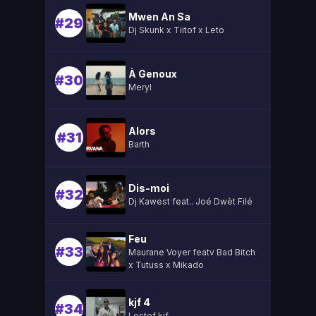
Mwen An Sa
#29
Dj Skunk x Tiitof x Leto
À Genoux
#30
Meryl
Alors
#31
Barth
Dis-moi
#32
Dj Kawest feat.. Joé Dwèt Filé
Feu
#33
Maurane Voyer featv Bad Bitch
x Tutuss x Mikado
kjf 4
#34
Lestef kjf