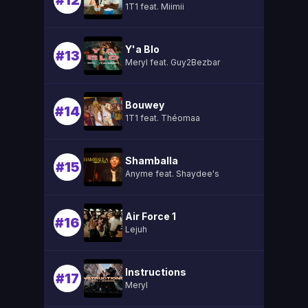
#12
1T1 feat. Miimii
Y'a Blo
#13
Meryl feat. Guy2Bezbar
Bouwey
#14
1T1 feat. Théomaa
Shamballa
#15
Anyme feat. Shaydee's
Air Force 1
#16
Lejuh
Instructions
#17
Meryl