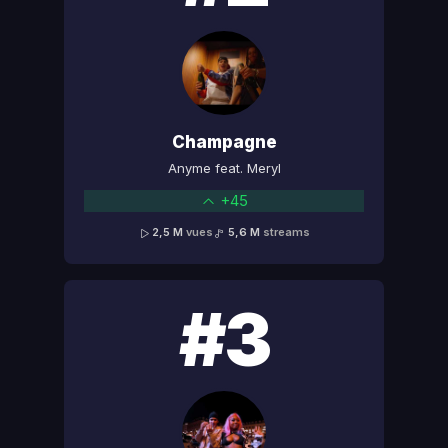
Champagne
Anyme feat. Meryl
+45
2,5 M
vues
5,6 M
streams
#3