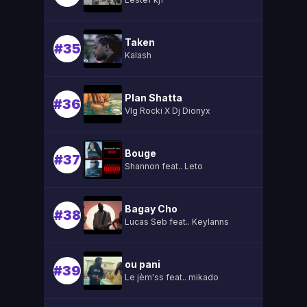
Taken
#35
Kalash
Plan Shatta
#36
Vlg Rocki X Dj Dionyx
Bouge
#37
Shannon feat.. Leto
Bagay Cho
#38
Lucas Seb feat.. Keylanns
ou pani
#39
Le jèm'ss feat.. mikado