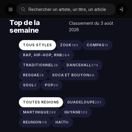
Top de la
Classement du 3 août
semaine
2026
TOUS STYLES
ZOUK
COMPAS
163
15
RAP, HIP-HOP, RNB
264
TRADITIONNEL
DANCEHALL
26
374
REGGAE
SOCA ET BOUYON
28
66
SOUL
POP
3
30
TOUTES RÉGIONS
GUADELOUPE
251
MARTINIQUE
GUYANE
288
103
RÉUNION
HAÏTI
118
8