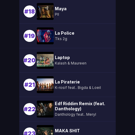
Maya
#18
Pll
La Police
#19
Tks 2g
Laptop
#20
Kalash & Maureen
La Piraterie
#21
K-rosif feat.. Bigda & Loeil
Edf Riddim Remix (feat.
#22
Danthology)
Danthology feat.. Meryl
MAKA SHIT
#23