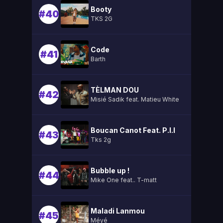
Booty
#40
TKS 2G
Code
#41
Barth
TÈLMAN DOU
#42
Misié Sadik feat. Matieu White
Boucan Canot Feat. P.l.l
#43
Tks 2g
Bubble up !
#44
Mike One feat.. T-matt
Maladi Lanmou
#45
Méyé