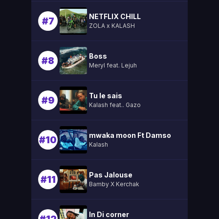
NETFLIX CHILL
#7
ZOLA x KALASH
Boss
#8
Meryl feat. Lejuh
Tu le sais
#9
Kalash feat.. Gazo
mwaka moon Ft Damso
#10
Kalash
Pas Jalouse
#11
Bamby X Kerchak
In Di corner