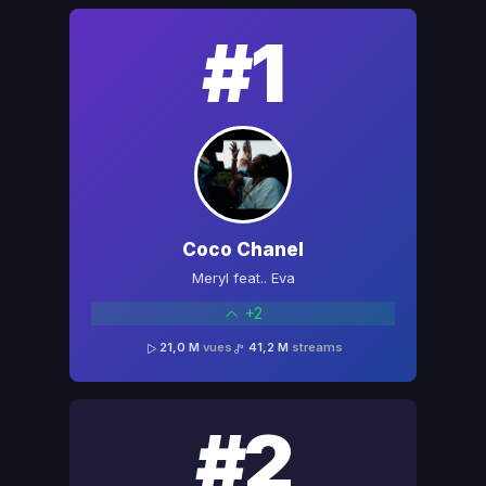
#1
Coco Chanel
Meryl feat.. Eva
+2
21,0 M
vues
41,2 M
streams
#2