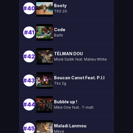
Booty
#40
TKS 2G
Code
#41
Barth
TÈLMAN DOU
#42
Misié Sadik feat. Matieu White
Boucan Canot Feat. P.l.l
#43
Tks 2g
Bubble up !
#44
Mike One feat.. T-matt
Maladi Lanmou
#45
Méyé