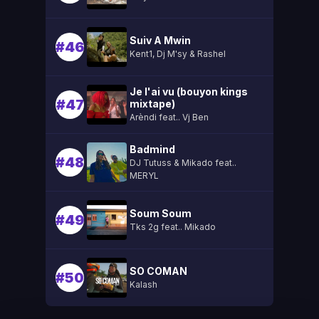
Suiv A Mwin
#46
Kent1, Dj M'sy & Rashel
Je l'ai vu (bouyon kings
#47
mixtape)
Arèndi feat.. Vj Ben
Badmind
#48
DJ Tutuss & Mikado feat..
MERYL
Soum Soum
#49
Tks 2g feat.. Mikado
SO COMAN
#50
Kalash