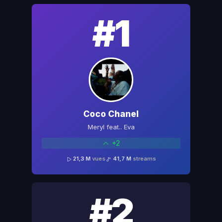
#1
Coco Chanel
Meryl feat.. Eva
+2
21,3 M
vues
41,7 M
streams
#2