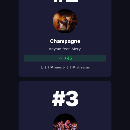
Champagne
Anyme feat. Meryl
+45
2,7 M
vues
5,7 M
streams
#3