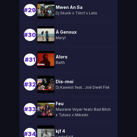
Mwen An Sa
#29
Dj Skunk x Tiitof x Leto
À Genoux
#30
Meryl
Alors
#31
Barth
Dis-moi
#32
Dj Kawest feat.. Joé Dwèt Filé
Feu
#33
Maurane Voyer featv Bad Bitch
x Tutuss x Mikado
kjf 4
#34
Lestef kjf