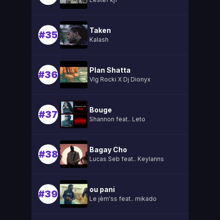
Taken
#35
Kalash
Plan Shatta
#36
Vlg Rocki X Dj Dionyx
Bouge
#37
Shannon feat.. Leto
Bagay Cho
#38
Lucas Seb feat.. Keylanns
ou pani
#39
Le jèm'ss feat.. mikado