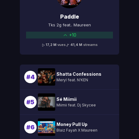
Paddle
Tks 2g feat.. Maureen
+10
17,2 M
vues
41,4 M
streams
Shatta Confessions
#4
Meryl feat. N'KEN
Sé Miimii
#5
Miimii feat. Dj Skycee
Money Pull Up
#6
Blaiz Fayah X Maureen