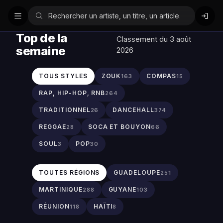
Top de la
Classement du 3 août
semaine
2026
TOUS STYLES
ZOUK
COMPAS
163
15
RAP, HIP-HOP, RNB
264
TRADITIONNEL
DANCEHALL
26
374
REGGAE
SOCA ET BOUYON
28
66
SOUL
POP
3
30
TOUTES RÉGIONS
GUADELOUPE
251
MARTINIQUE
GUYANE
288
103
RÉUNION
HAÏTI
118
8