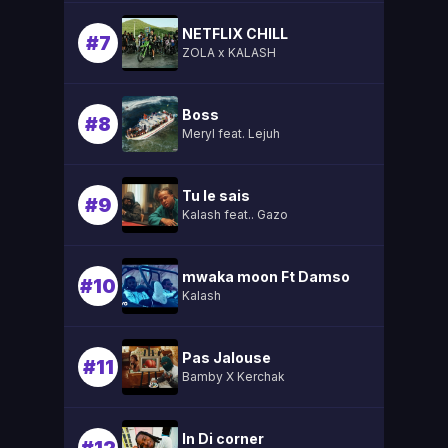
NETFLIX CHILL
#7
ZOLA x KALASH
Boss
#8
Meryl feat. Lejuh
Tu le sais
#9
Kalash feat.. Gazo
mwaka moon Ft Damso
#10
Kalash
Pas Jalouse
#11
Bamby X Kerchak
In Di corner