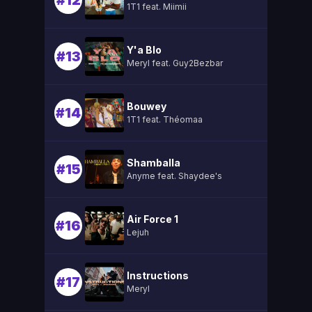
#12
1T1 feat. Miimii
Y'a Blo
#13
Meryl feat. Guy2Bezbar
Bouwey
#14
1T1 feat. Théomaa
Shamballa
#15
Anyme feat. Shaydee's
Air Force 1
#16
Lejuh
Instructions
#17
Meryl