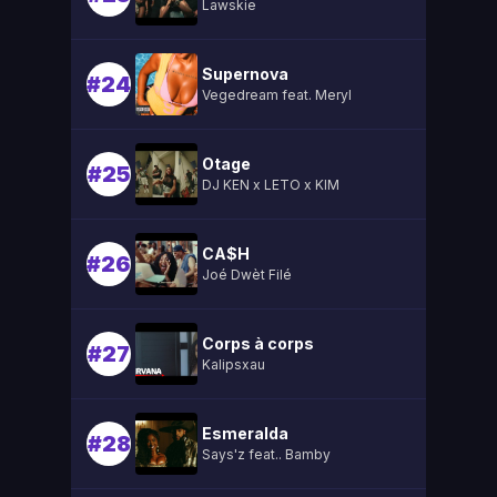
Lawskie
Supernova
#24
Vegedream feat. Meryl
Otage
#25
DJ KEN x LETO x KIM
CA$H
#26
Joé Dwèt Filé
Corps à corps
#27
Kalipsxau
Esmeralda
#28
Says'z feat.. Bamby