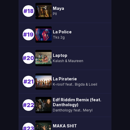
Maya
#18
Pll
La Police
#19
Tks 2g
Laptop
#20
Kalash & Maureen
La Piraterie
#21
K-rosif feat.. Bigda & Loeil
Edf Riddim Remix (feat.
#22
Danthology)
Danthology feat.. Meryl
MAKA SHIT
#23