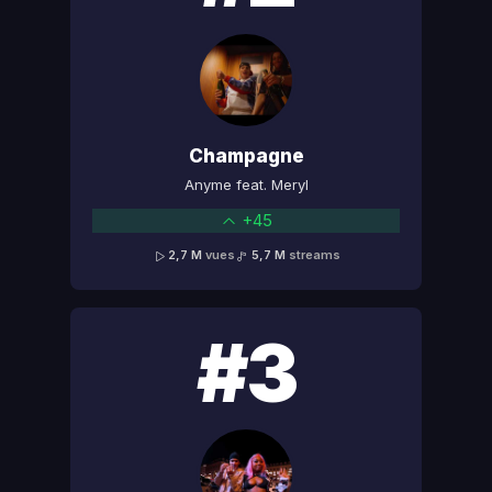
Champagne
Anyme feat. Meryl
+45
2,7 M
vues
5,7 M
streams
#3