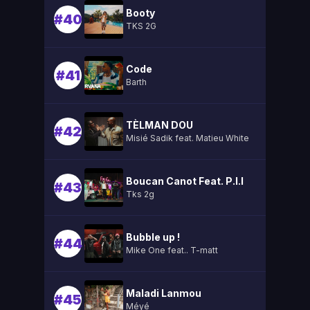
Booty
#40
TKS 2G
Code
#41
Barth
TÈLMAN DOU
#42
Misié Sadik feat. Matieu White
Boucan Canot Feat. P.l.l
#43
Tks 2g
Bubble up !
#44
Mike One feat.. T-matt
Maladi Lanmou
#45
Méyé