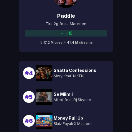
Paddle
Tks 2g feat.. Maureen
+10
17,2 M
vues
41,4 M
streams
Shatta Confessions
#4
Meryl feat. N'KEN
Sé Miimii
#5
Miimii feat. Dj Skycee
Money Pull Up
#6
Blaiz Fayah X Maureen