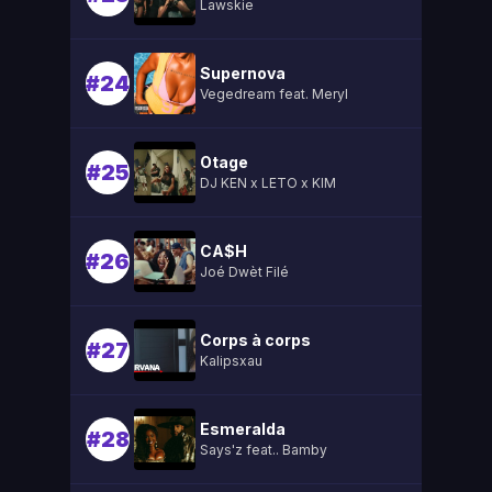
Lawskie
Supernova
#24
Vegedream feat. Meryl
Otage
#25
DJ KEN x LETO x KIM
CA$H
#26
Joé Dwèt Filé
Corps à corps
#27
Kalipsxau
Esmeralda
#28
Says'z feat.. Bamby