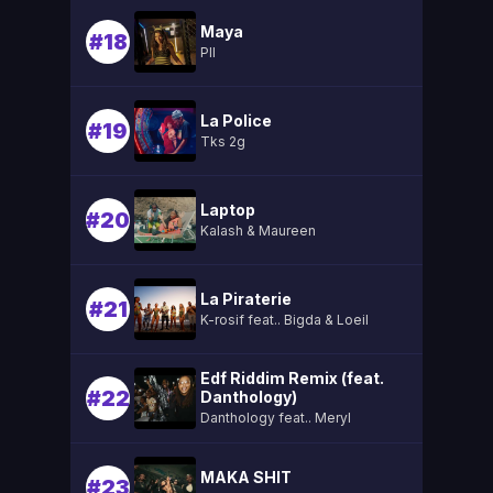
Maya
#18
Pll
La Police
#19
Tks 2g
Laptop
#20
Kalash & Maureen
La Piraterie
#21
K-rosif feat.. Bigda & Loeil
Edf Riddim Remix (feat.
#22
Danthology)
Danthology feat.. Meryl
MAKA SHIT
#23