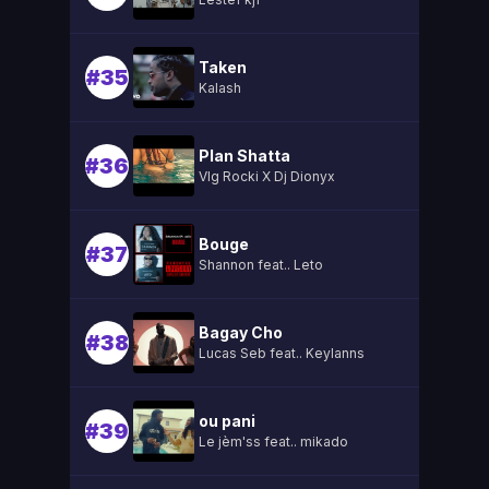
Taken
#35
Kalash
Plan Shatta
#36
Vlg Rocki X Dj Dionyx
Bouge
#37
Shannon feat.. Leto
Bagay Cho
#38
Lucas Seb feat.. Keylanns
ou pani
#39
Le jèm'ss feat.. mikado