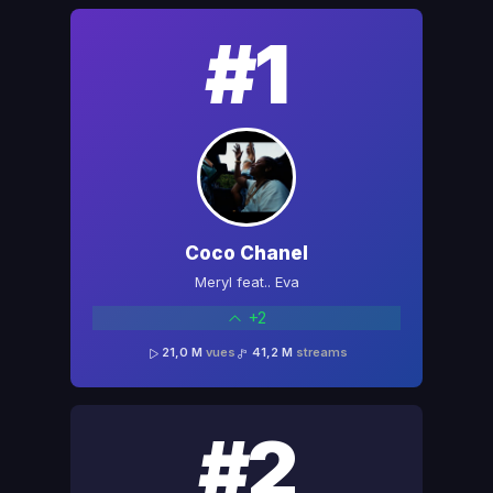
#1
Coco Chanel
Meryl feat.. Eva
+2
21,0 M
vues
41,2 M
streams
#2