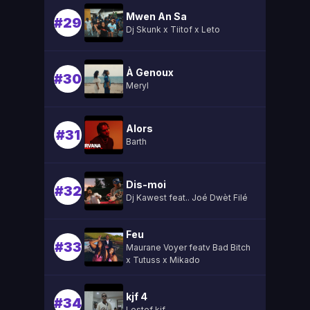
Mwen An Sa
#29
Dj Skunk x Tiitof x Leto
À Genoux
#30
Meryl
Alors
#31
Barth
Dis-moi
#32
Dj Kawest feat.. Joé Dwèt Filé
Feu
#33
Maurane Voyer featv Bad Bitch
x Tutuss x Mikado
kjf 4
#34
Lestef kjf