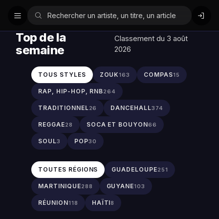
Top de la
Classement du 3 août
semaine
2026
TOUS STYLES
ZOUK
COMPAS
163
15
RAP, HIP-HOP, RNB
264
TRADITIONNEL
DANCEHALL
26
374
REGGAE
SOCA ET BOUYON
28
66
SOUL
POP
3
30
TOUTES RÉGIONS
GUADELOUPE
251
MARTINIQUE
GUYANE
288
103
RÉUNION
HAÏTI
118
8