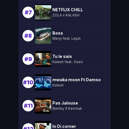
NETFLIX CHILL
#7
ZOLA x KALASH
Boss
#8
Meryl feat. Lejuh
Tu le sais
#9
Kalash feat.. Gazo
mwaka moon Ft Damso
#10
Kalash
Pas Jalouse
#11
Bamby X Kerchak
In Di corner