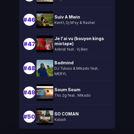
Suiv A Mwin
#46
Kent1, Dj M'sy & Rashel
Je l'ai vu (bouyon kings
#47
mixtape)
Arèndi feat.. Vj Ben
Badmind
#48
DJ Tutuss & Mikado feat..
MERYL
Soum Soum
#49
Tks 2g feat.. Mikado
SO COMAN
#50
Kalash