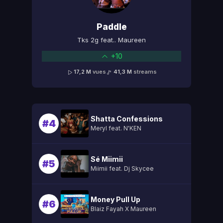
Paddle
Tks 2g feat.. Maureen
+10
17,2 M
vues
41,3 M
streams
Shatta Confessions
#4
Meryl feat. N'KEN
Sé Miimii
#5
Miimii feat. Dj Skycee
Money Pull Up
#6
Blaiz Fayah X Maureen