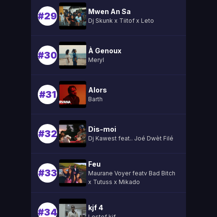
Mwen An Sa
#29
Dj Skunk x Tiitof x Leto
À Genoux
#30
Meryl
Alors
#31
Barth
Dis-moi
#32
Dj Kawest feat.. Joé Dwèt Filé
Feu
#33
Maurane Voyer featv Bad Bitch
x Tutuss x Mikado
kjf 4
#34
Lestef kjf