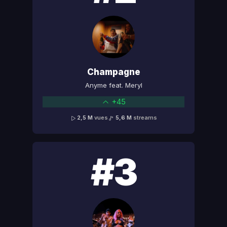
Champagne
Anyme feat. Meryl
+45
2,5 M
vues
5,6 M
streams
#3