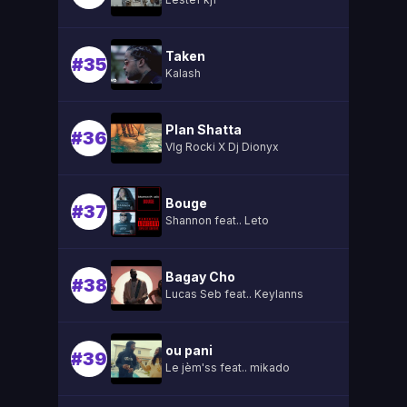
Taken
#35
Kalash
Plan Shatta
#36
Vlg Rocki X Dj Dionyx
Bouge
#37
Shannon feat.. Leto
Bagay Cho
#38
Lucas Seb feat.. Keylanns
ou pani
#39
Le jèm'ss feat.. mikado