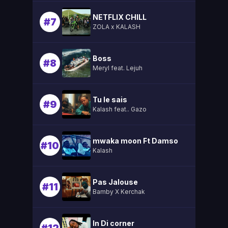
NETFLIX CHILL
#7
ZOLA x KALASH
Boss
#8
Meryl feat. Lejuh
Tu le sais
#9
Kalash feat.. Gazo
mwaka moon Ft Damso
#10
Kalash
Pas Jalouse
#11
Bamby X Kerchak
In Di corner