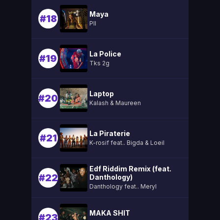
Maya
#18
Pll
La Police
#19
Tks 2g
Laptop
#20
Kalash & Maureen
La Piraterie
#21
K-rosif feat.. Bigda & Loeil
Edf Riddim Remix (feat.
#22
Danthology)
Danthology feat.. Meryl
MAKA SHIT
#23