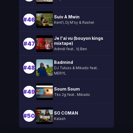
Suiv A Mwin
#46
Kent1, Dj M'sy & Rashel
Je l'ai vu (bouyon kings
#47
mixtape)
Arèndi feat.. Vj Ben
Badmind
#48
DJ Tutuss & Mikado feat..
MERYL
Soum Soum
#49
Tks 2g feat.. Mikado
SO COMAN
#50
Kalash