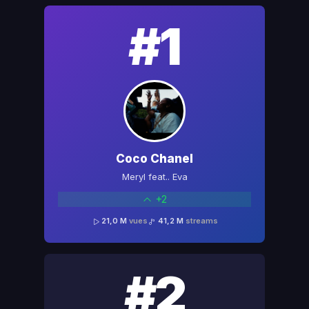
#1
Coco Chanel
Meryl feat.. Eva
+2
21,0 M
vues
41,2 M
streams
#2