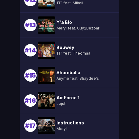
#12
1T1 feat. Miimii
Y'a Blo
#13
Meryl feat. Guy2Bezbar
Bouwey
#14
1T1 feat. Théomaa
Shamballa
#15
Anyme feat. Shaydee's
Air Force 1
#16
Lejuh
Instructions
#17
Meryl