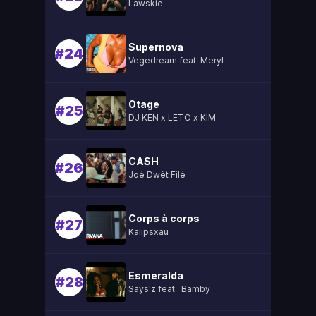
Lawskie
Supernova
#24
Vegedream feat. Meryl
Otage
#25
DJ KEN x LETO x KIM
CA$H
#26
Joé Dwèt Filé
Corps à corps
#27
Kalipsxau
Esmeralda
#28
Says'z feat.. Bamby