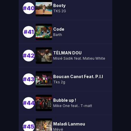
Booty
#40
TKS 2G
Code
#41
Barth
TÈLMAN DOU
#42
Misié Sadik feat. Matieu White
Boucan Canot Feat. P.l.l
#43
Tks 2g
Bubble up !
#44
Mike One feat.. T-matt
Maladi Lanmou
#45
Méyé