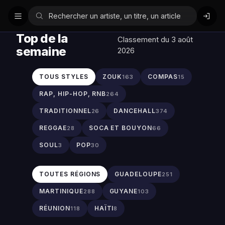
Top de la
Classement du 3 août
semaine
2026
TOUS STYLES
ZOUK
COMPAS
163
15
RAP, HIP-HOP, RNB
264
TRADITIONNEL
DANCEHALL
26
374
REGGAE
SOCA ET BOUYON
28
66
SOUL
POP
3
30
TOUTES RÉGIONS
GUADELOUPE
251
MARTINIQUE
GUYANE
288
103
RÉUNION
HAÏTI
118
8