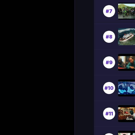
#7
#8
#9
#10
#11