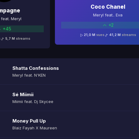
Coco Chanel
mpagne
Meryl feat.. Eva
feat. Meryl
+2
+45
21,0 M
vues
41,2 M
streams
s
5,7 M
streams
Shatta Confessions
Meryl feat. N'KEN
Sé Miimii
Miimii feat. Dj Skycee
Money Pull Up
Blaiz Fayah X Maureen