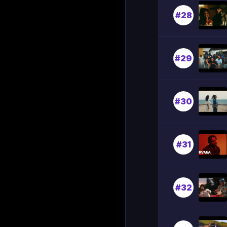
#28
#29
#30
#31
#32