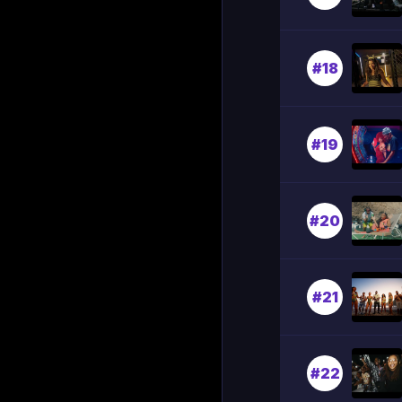
#18
#19
#20
#21
#22