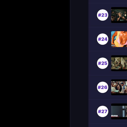
#23
#24
#25
#26
#27