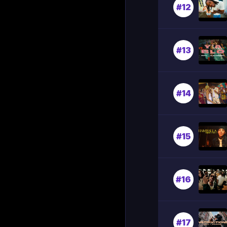
#12
#13
#14
#15
#16
#17