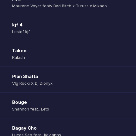
Maurane Voyer featv Bad Bitch x Tutuss x Mikado
kjf 4
Lestef kjf
Taken
Kalash
Plan Shatta
Vlg Rocki X Dj Dionyx
Bouge
Shannon feat.. Leto
Bagay Cho
Lucas Seb feat.. Keylanns