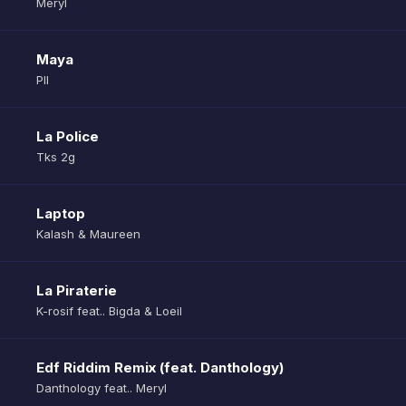
Meryl
Maya
Pll
La Police
Tks 2g
Laptop
Kalash & Maureen
La Piraterie
K-rosif feat.. Bigda & Loeil
Edf Riddim Remix (feat. Danthology)
Danthology feat.. Meryl