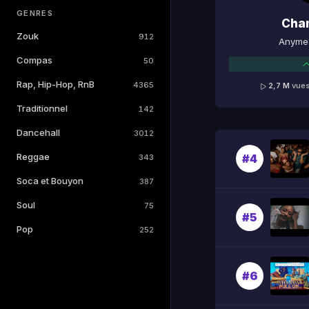
GENRES
Cha
Zouk
912
Anyme 
Compas
50
Rap, Hip-Hop, RnB
4365
2,7 M
vue
Traditionnel
142
Dancehall
3012
Reggae
#4
343
Soca et Bouyon
387
Soul
75
#5
Pop
252
#6