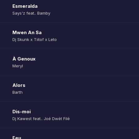
Esmeralda
Says'z feat.. Bamby
Mwen An Sa
Dj Skunk x Tiitof x Leto
À Genoux
Meryl
Alors
Barth
Dis-moi
Dj Kawest feat.. Joé Dwèt Filé
Feu