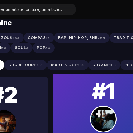
aine
ZOUK
COMPAS
RAP, HIP-HOP, RNB
TRADITI
163
15
264
N
SOUL
POP
66
3
30
S
GUADELOUPE
MARTINIQUE
GUYANE
RÉU
251
288
103
#1
#2