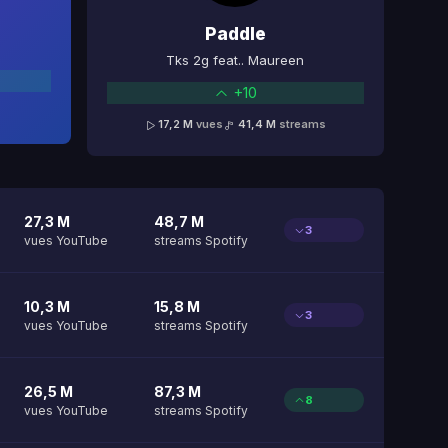
Paddle
Tks 2g feat.. Maureen
+10
17,2 M
vues
41,4 M
streams
27,3 M
48,7 M
3
vues YouTube
streams Spotify
10,3 M
15,8 M
3
vues YouTube
streams Spotify
26,5 M
87,3 M
8
vues YouTube
streams Spotify