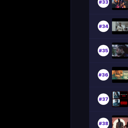
#33
#34
#35
#36
#37
#38