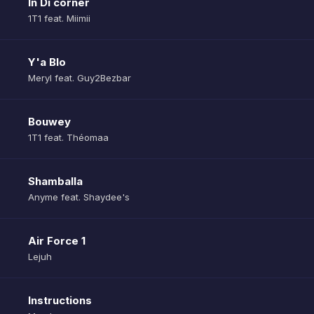
In Di corner
1T1 feat. Miimii
Y'a Blo
Meryl feat. Guy2Bezbar
Bouwey
1T1 feat. Théomaa
Shamballa
Anyme feat. Shaydee's
Air Force 1
Lejuh
Instructions