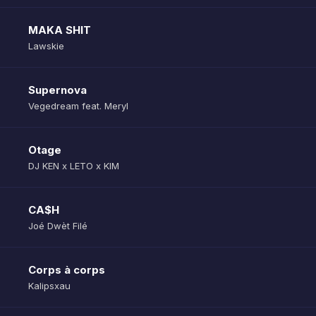
MAKA SHIT
Lawskie
Supernova
Vegedream feat. Meryl
Otage
DJ KEN x LETO x KIM
CA$H
Joé Dwèt Filé
Corps à corps
Kalipsxau