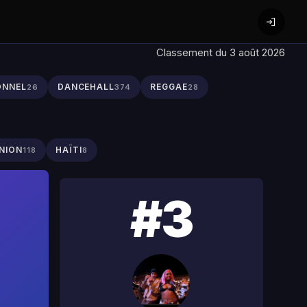
Classement du 3 août 2026
ONNEL
DANCEHALL
REGGAE
26
374
28
NION
HAÏTI
118
8
#3