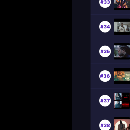
#33
#34
#35
#36
#37
#38