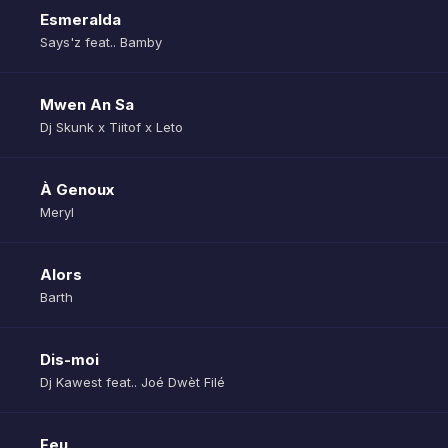
Esmeralda
Says'z feat.. Bamby
Mwen An Sa
Dj Skunk x Tiitof x Leto
À Genoux
Meryl
Alors
Barth
Dis-moi
Dj Kawest feat.. Joé Dwèt Filé
Feu