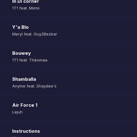
In Di corner
1T1 feat. Miimii
Y'a Blo
Meryl feat. Guy2Bezbar
Bouwey
1T1 feat. Théomaa
Shamballa
Anyme feat. Shaydee's
Air Force 1
Lejuh
Instructions