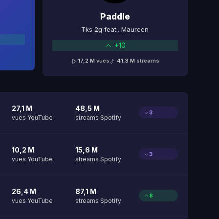
Paddle
Tks 2g feat.. Maureen
+10
17,2 M
vues
41,3 M
streams
27,1 M
48,5 M
3
vues YouTube
streams Spotify
10,2 M
15,6 M
3
vues YouTube
streams Spotify
26,4 M
87,1 M
8
vues YouTube
streams Spotify