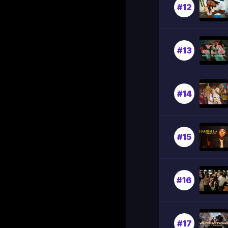
#12
#13
#14
#15
#16
#17