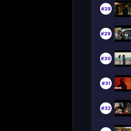
#28
#29
#30
#31
#32