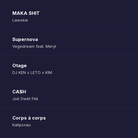
MAKA SHIT
Lawskie
Supernova
Vegedream feat. Meryl
Otage
DJ KEN x LETO x KIM
CA$H
Joé Dwèt Filé
Corps à corps
Kalipsxau