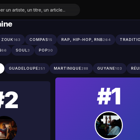
aine
ZOUK
COMPAS
RAP, HIP-HOP, RNB
TRADITI
163
15
264
N
SOUL
POP
66
3
30
S
GUADELOUPE
MARTINIQUE
GUYANE
RÉU
251
288
103
#1
#2