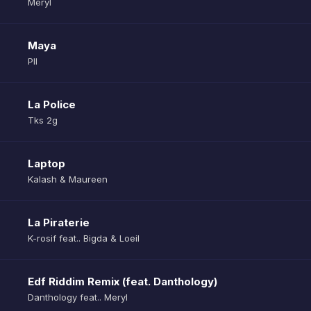
Meryl
Maya
Pll
La Police
Tks 2g
Laptop
Kalash & Maureen
La Piraterie
K-rosif feat.. Bigda & Loeil
Edf Riddim Remix (feat. Danthology)
Danthology feat.. Meryl