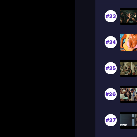
#23
#24
#25
#26
#27