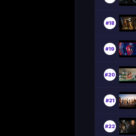
#18
#19
#20
#21
#22