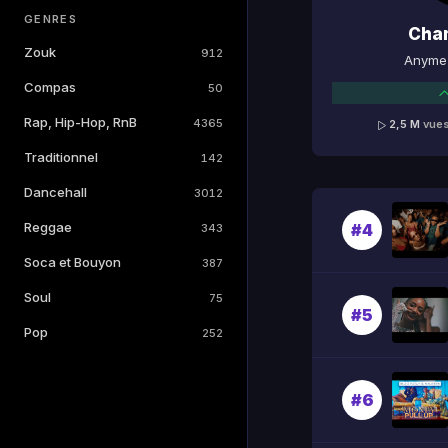
GENRES
Cha
Zouk
912
Anyme 
Compas
50
Rap, Hip-Hop, RnB
4365
2,5 M
vue
Traditionnel
142
Dancehall
3012
Reggae
#4
343
Soca et Bouyon
387
Soul
75
#5
Pop
252
#6