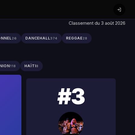
Classement du 3 août 2026
ONNEL
DANCEHALL
REGGAE
26
374
28
NION
HAÏTI
118
8
#3