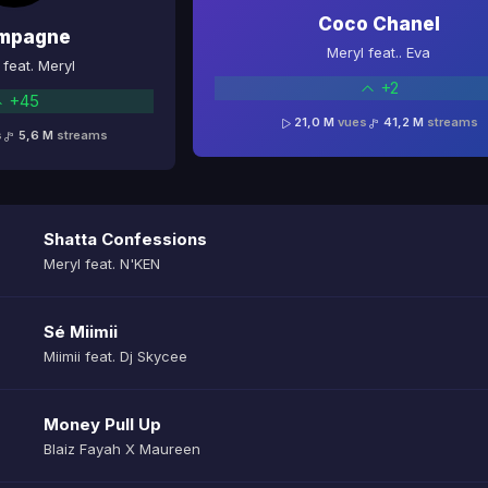
Coco Chanel
mpagne
Meryl feat.. Eva
feat. Meryl
+2
+45
21,0 M
vues
41,2 M
streams
s
5,6 M
streams
Shatta Confessions
Meryl feat. N'KEN
Sé Miimii
Miimii feat. Dj Skycee
Money Pull Up
Blaiz Fayah X Maureen