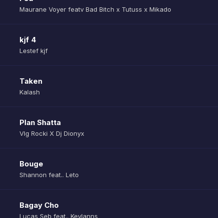
Maurane Voyer featv Bad Bitch x Tutuss x Mikado
kjf 4
Lestef kjf
Taken
Kalash
Plan Shatta
Vlg Rocki X Dj Dionyx
Bouge
Shannon feat.. Leto
Bagay Cho
Lucas Seb feat.. Keylanns