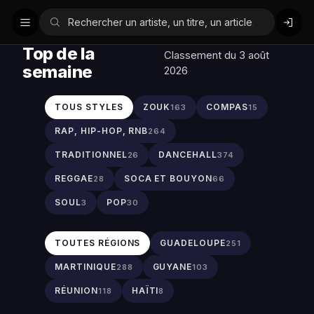
Top de la
Classement du 3 août
semaine
2026
TOUS STYLES
ZOUK
COMPAS
163
15
RAP, HIP-HOP, RNB
264
TRADITIONNEL
DANCEHALL
26
374
REGGAE
SOCA ET BOUYON
28
66
SOUL
POP
3
30
TOUTES RÉGIONS
GUADELOUPE
251
MARTINIQUE
GUYANE
288
103
RÉUNION
HAÏTI
118
8