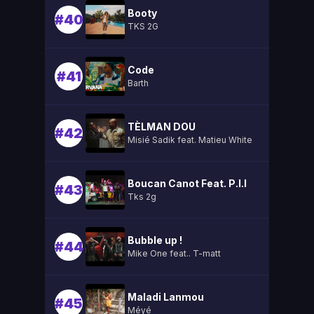
Booty
#40
TKS 2G
Code
#41
Barth
TÈLMAN DOU
#42
Misié Sadik feat. Matieu White
Boucan Canot Feat. P.l.l
#43
Tks 2g
Bubble up !
#44
Mike One feat.. T-matt
Maladi Lanmou
#45
Méyé