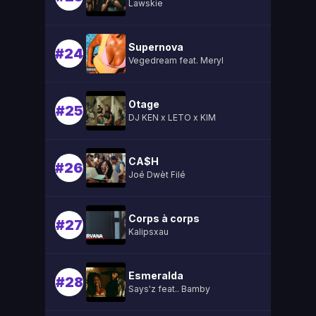
Lawskie
Supernova
#24
Vegedream feat. Meryl
Otage
#25
DJ KEN x LETO x KIM
CA$H
#26
Joé Dwèt Filé
Corps à corps
#27
Kalipsxau
Esmeralda
#28
Says'z feat.. Bamby