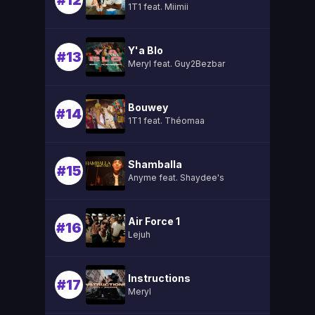
#12
1T1 feat. Miimii
Y'a Blo
#13
Meryl feat. Guy2Bezbar
Bouwey
#14
1T1 feat. Théomaa
Shamballa
#15
Anyme feat. Shaydee's
Air Force 1
#16
Lejuh
Instructions
#17
Meryl