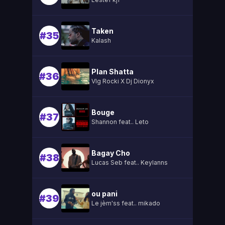
Taken
#35
Kalash
Plan Shatta
#36
Vlg Rocki X Dj Dionyx
Bouge
#37
Shannon feat.. Leto
Bagay Cho
#38
Lucas Seb feat.. Keylanns
ou pani
#39
Le jèm'ss feat.. mikado