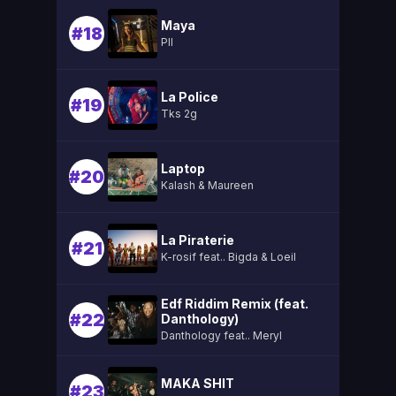
Maya
#18
Pll
La Police
#19
Tks 2g
Laptop
#20
Kalash & Maureen
La Piraterie
#21
K-rosif feat.. Bigda & Loeil
Edf Riddim Remix (feat.
#22
Danthology)
Danthology feat.. Meryl
MAKA SHIT
#23