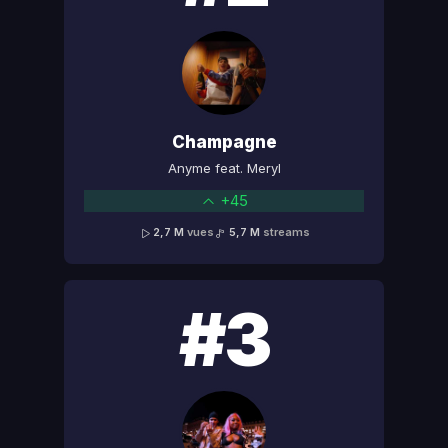
Champagne
Anyme feat. Meryl
+45
2,7 M
vues
5,7 M
streams
#3