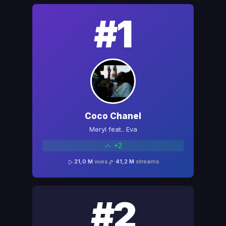
#1
Coco Chanel
Meryl feat.. Eva
+2
21,0 M
vues
41,2 M
streams
#2