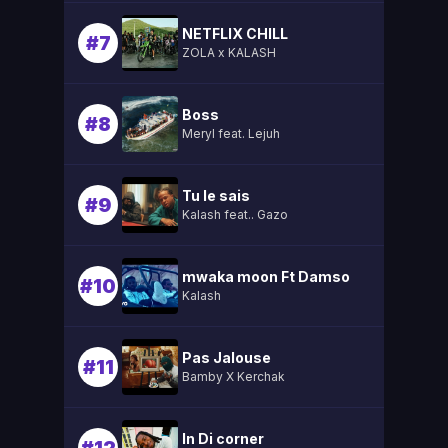
NETFLIX CHILL
#7
ZOLA x KALASH
Boss
#8
Meryl feat. Lejuh
Tu le sais
#9
Kalash feat.. Gazo
mwaka moon Ft Damso
#10
Kalash
Pas Jalouse
#11
Bamby X Kerchak
In Di corner