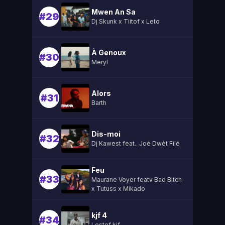
Mwen An Sa
#29
Dj Skunk x Tiitof x Leto
À Genoux
#30
Meryl
Alors
#31
Barth
Dis-moi
#32
Dj Kawest feat.. Joé Dwèt Filé
Feu
#33
Maurane Voyer featv Bad Bitch
x Tutuss x Mikado
kjf 4
#34
Lestef kjf