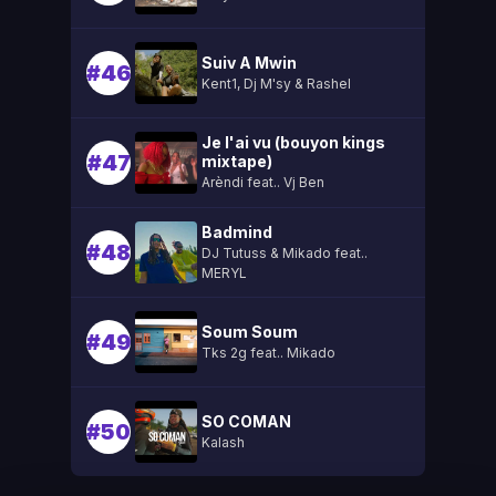
Suiv A Mwin
#46
Kent1, Dj M'sy & Rashel
Je l'ai vu (bouyon kings
#47
mixtape)
Arèndi feat.. Vj Ben
Badmind
#48
DJ Tutuss & Mikado feat..
MERYL
Soum Soum
#49
Tks 2g feat.. Mikado
SO COMAN
#50
Kalash