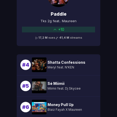
Paddle
Tks 2g feat.. Maureen
+10
17,2 M
vues
41,4 M
streams
Shatta Confessions
#4
Meryl feat. N'KEN
Sé Miimii
#5
Miimii feat. Dj Skycee
Money Pull Up
#6
Blaiz Fayah X Maureen