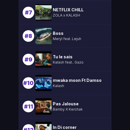
NETFLIX CHILL
#7
ZOLA x KALASH
Boss
#8
Meryl feat. Lejuh
Tu le sais
#9
Kalash feat.. Gazo
mwaka moon Ft Damso
#10
Kalash
Pas Jalouse
#11
Bamby X Kerchak
In Di corner