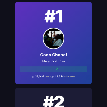
#1
Coco Chanel
Meryl feat.. Eva
+2
21,0 M
vues
41,2 M
streams
#2