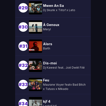
Mwen An Sa
#29
Dj Skunk x Tiitof x Leto
À Genoux
#30
Meryl
Alors
#31
Barth
Dis-moi
#32
Dj Kawest feat.. Joé Dwèt Filé
Feu
#33
Maurane Voyer featv Bad Bitch
x Tutuss x Mikado
kjf 4
#34
Lestef kjf