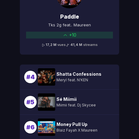
Paddle
Tks 2g feat.. Maureen
+10
17,2 M
vues
41,4 M
streams
Shatta Confessions
#4
Meryl feat. N'KEN
Sé Miimii
#5
Miimii feat. Dj Skycee
Money Pull Up
#6
Blaiz Fayah X Maureen