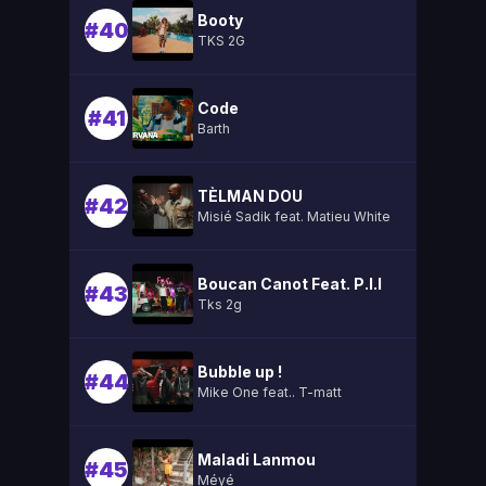
Booty
#40
TKS 2G
Code
#41
Barth
TÈLMAN DOU
#42
Misié Sadik feat. Matieu White
Boucan Canot Feat. P.l.l
#43
Tks 2g
Bubble up !
#44
Mike One feat.. T-matt
Maladi Lanmou
#45
Méyé