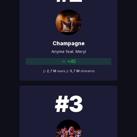
Champagne
Anyme feat. Meryl
+45
2,7 M
vues
5,7 M
streams
#3