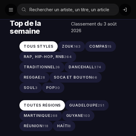
Top de la
Classement du 3 août
semaine
2026
TOUS STYLES
ZOUK
COMPAS
163
15
RAP, HIP-HOP, RNB
264
TRADITIONNEL
DANCEHALL
26
374
REGGAE
SOCA ET BOUYON
28
66
SOUL
POP
3
30
TOUTES RÉGIONS
GUADELOUPE
251
MARTINIQUE
GUYANE
288
103
RÉUNION
HAÏTI
118
8