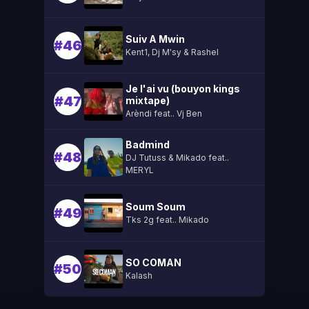
Suiv A Mwin
#46
Kent1, Dj M'sy & Rashel
Je l'ai vu (bouyon kings
#47
mixtape)
Arèndi feat.. Vj Ben
Badmind
#48
DJ Tutuss & Mikado feat..
MERYL
Soum Soum
#49
Tks 2g feat.. Mikado
SO COMAN
#50
Kalash