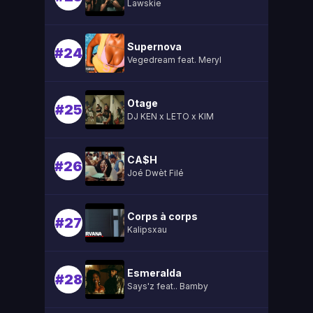
Lawskie
Supernova
#24
Vegedream feat. Meryl
Otage
#25
DJ KEN x LETO x KIM
CA$H
#26
Joé Dwèt Filé
Corps à corps
#27
Kalipsxau
Esmeralda
#28
Says'z feat.. Bamby