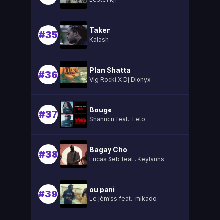
Taken
#35
Kalash
Plan Shatta
#36
Vlg Rocki X Dj Dionyx
Bouge
#37
Shannon feat.. Leto
Bagay Cho
#38
Lucas Seb feat.. Keylanns
ou pani
#39
Le jèm'ss feat.. mikado