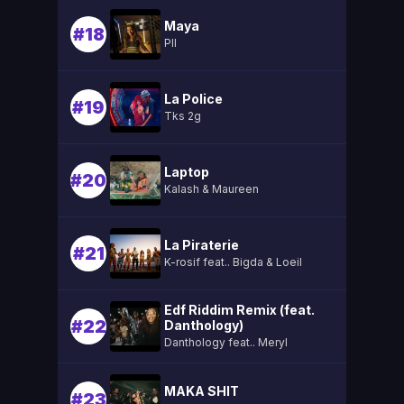
Maya
#18
Pll
La Police
#19
Tks 2g
Laptop
#20
Kalash & Maureen
La Piraterie
#21
K-rosif feat.. Bigda & Loeil
Edf Riddim Remix (feat.
#22
Danthology)
Danthology feat.. Meryl
MAKA SHIT
#23