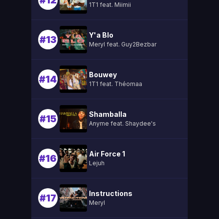
#12
1T1 feat. Miimii
Y'a Blo
#13
Meryl feat. Guy2Bezbar
Bouwey
#14
1T1 feat. Théomaa
Shamballa
#15
Anyme feat. Shaydee's
Air Force 1
#16
Lejuh
Instructions
#17
Meryl