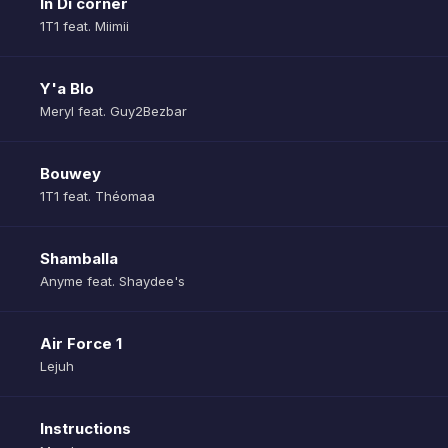
In Di corner
1T1 feat. Miimii
Y'a Blo
Meryl feat. Guy2Bezbar
Bouwey
1T1 feat. Théomaa
Shamballa
Anyme feat. Shaydee's
Air Force 1
Lejuh
Instructions