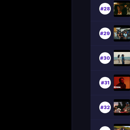
#28
#29
#30
#31
#32