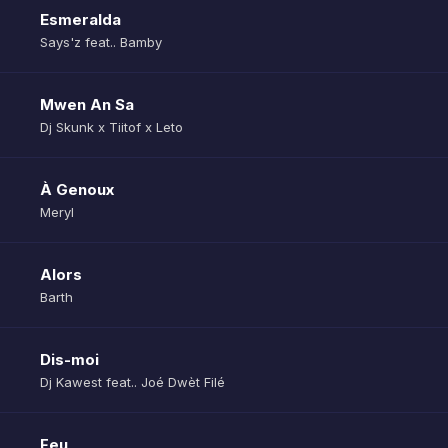
Esmeralda
Says'z feat.. Bamby
Mwen An Sa
Dj Skunk x Tiitof x Leto
À Genoux
Meryl
Alors
Barth
Dis-moi
Dj Kawest feat.. Joé Dwèt Filé
Feu