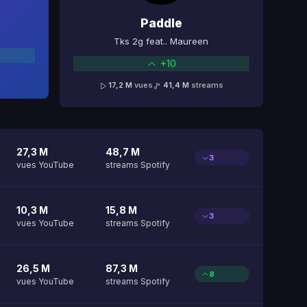
Paddle
Tks 2g feat.. Maureen
+10
17,2 M
vues
41,4 M
streams
27,3 M
48,7 M
3
vues YouTube
streams Spotify
10,3 M
15,8 M
3
vues YouTube
streams Spotify
26,5 M
87,3 M
8
vues YouTube
streams Spotify