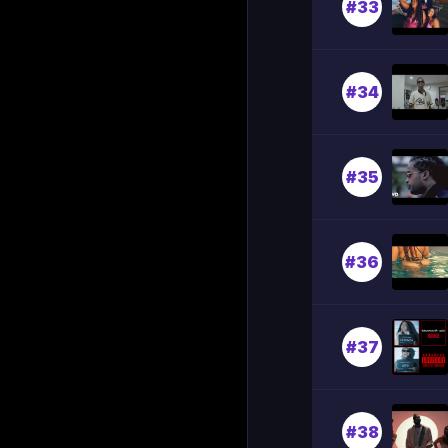
#33
#34
#35
#36
#37
#38