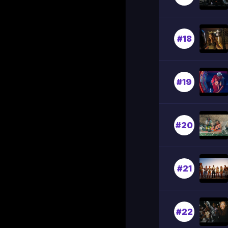
#18
#19
#20
#21
#22