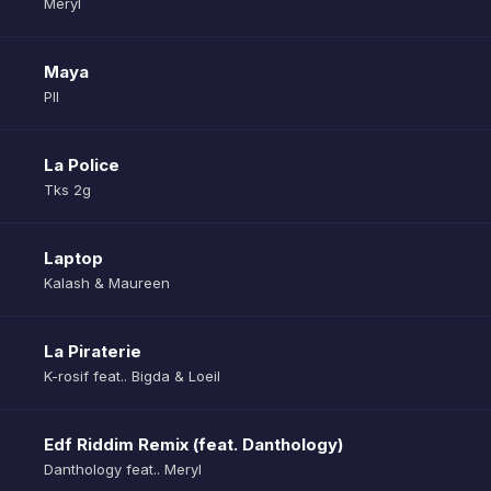
Meryl
Maya
Pll
La Police
Tks 2g
Laptop
Kalash & Maureen
La Piraterie
K-rosif feat.. Bigda & Loeil
Edf Riddim Remix (feat. Danthology)
Danthology feat.. Meryl