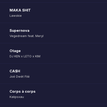
MAKA SHIT
Lawskie
Supernova
Vegedream feat. Meryl
Otage
DJ KEN x LETO x KIM
CA$H
Joé Dwèt Filé
Corps à corps
Kalipsxau