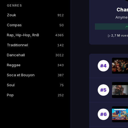
GENRES
Cha
Zouk
912
Anyme 
Compas
50
Rap, Hip-Hop, RnB
4365
2,7 M
vue
Traditionnel
142
Dancehall
3012
Reggae
#4
343
Soca et Bouyon
387
Soul
75
#5
Pop
252
#6