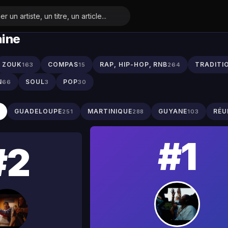
aine
ZOUK
COMPAS
RAP, HIP-HOP, RNB
TRADITI
163
15
264
N
SOUL
POP
66
3
30
S
GUADELOUPE
MARTINIQUE
GUYANE
RÉU
251
288
103
#1
#2