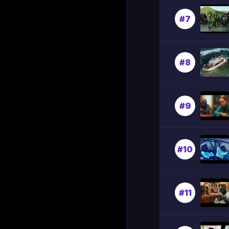
#7
#8
#9
#10
#11