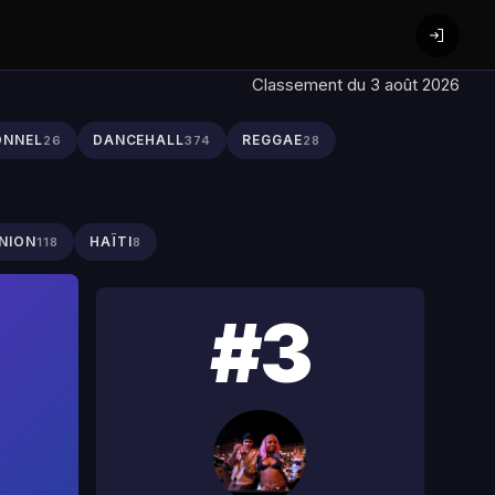
Classement du 3 août 2026
ONNEL
DANCEHALL
REGGAE
26
374
28
NION
HAÏTI
118
8
#3