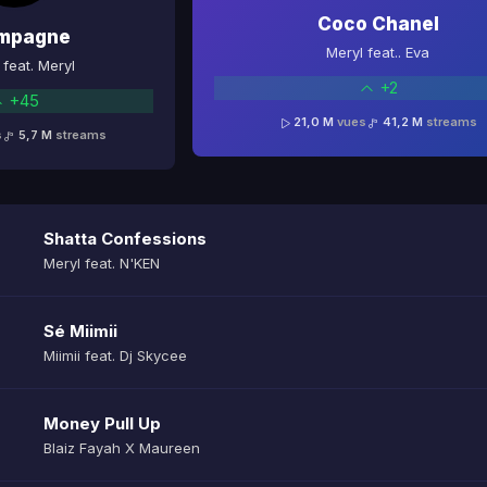
Coco Chanel
mpagne
Meryl feat.. Eva
feat. Meryl
+2
+45
21,0 M
vues
41,2 M
streams
s
5,7 M
streams
Shatta Confessions
Meryl feat. N'KEN
Sé Miimii
Miimii feat. Dj Skycee
Money Pull Up
Blaiz Fayah X Maureen