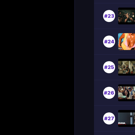
#23
#24
#25
#26
#27