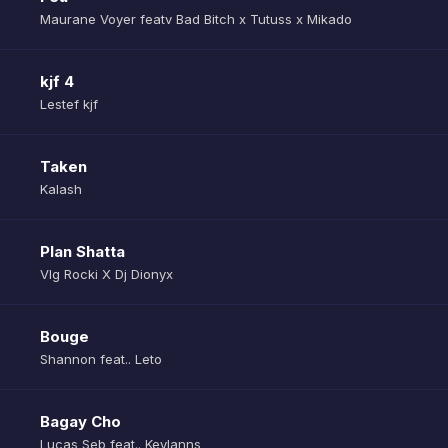
Maurane Voyer featv Bad Bitch x Tutuss x Mikado
kjf 4
Lestef kjf
Taken
Kalash
Plan Shatta
Vlg Rocki X Dj Dionyx
Bouge
Shannon feat.. Leto
Bagay Cho
Lucas Seb feat.. Keylanns