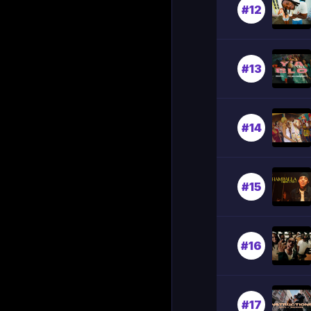
#12
#13
#14
#15
#16
#17