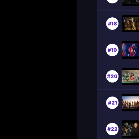
#18
#19
#20
#21
#22