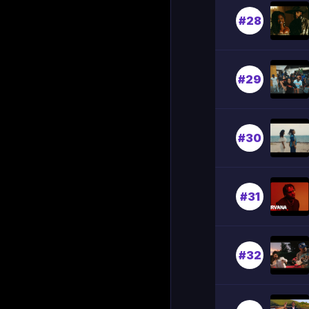
#28
#29
#30
#31
#32