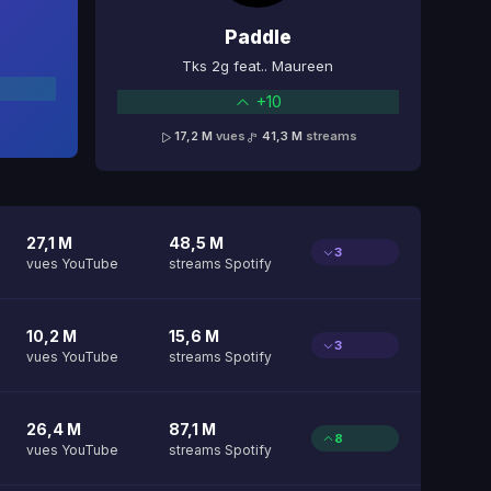
Paddle
Tks 2g feat.. Maureen
+10
17,2 M
vues
41,3 M
streams
27,1 M
48,5 M
3
vues YouTube
streams Spotify
10,2 M
15,6 M
3
vues YouTube
streams Spotify
26,4 M
87,1 M
8
vues YouTube
streams Spotify