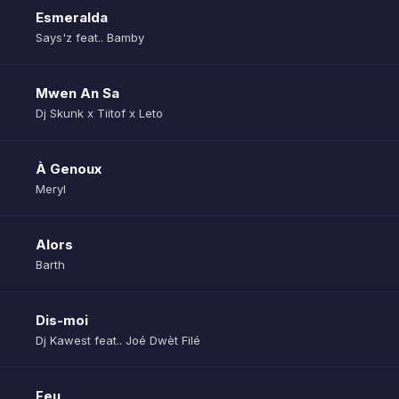
Esmeralda
Says'z feat.. Bamby
Mwen An Sa
Dj Skunk x Tiitof x Leto
À Genoux
Meryl
Alors
Barth
Dis-moi
Dj Kawest feat.. Joé Dwèt Filé
Feu