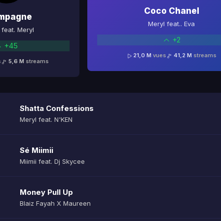
Coco Chanel
mpagne
Meryl feat.. Eva
feat. Meryl
+2
+45
21,0 M
vues
41,2 M
streams
s
5,6 M
streams
Shatta Confessions
Meryl feat. N'KEN
Sé Miimii
Miimii feat. Dj Skycee
Money Pull Up
Blaiz Fayah X Maureen