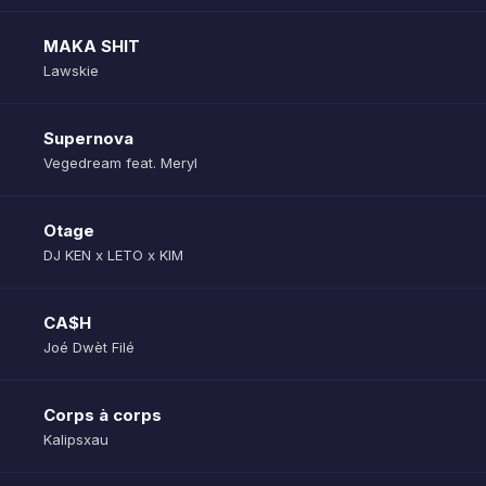
MAKA SHIT
Lawskie
Supernova
Vegedream feat. Meryl
Otage
DJ KEN x LETO x KIM
CA$H
Joé Dwèt Filé
Corps à corps
Kalipsxau