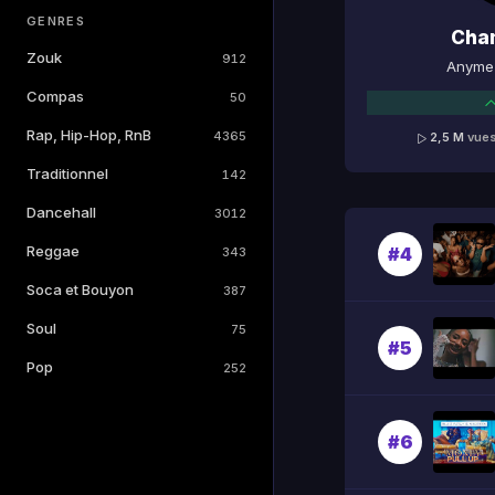
GENRES
Cha
Zouk
912
Anyme 
Compas
50
Rap, Hip-Hop, RnB
4365
2,5 M
vue
Traditionnel
142
Dancehall
3012
Reggae
#4
343
Soca et Bouyon
387
Soul
75
#5
Pop
252
#6