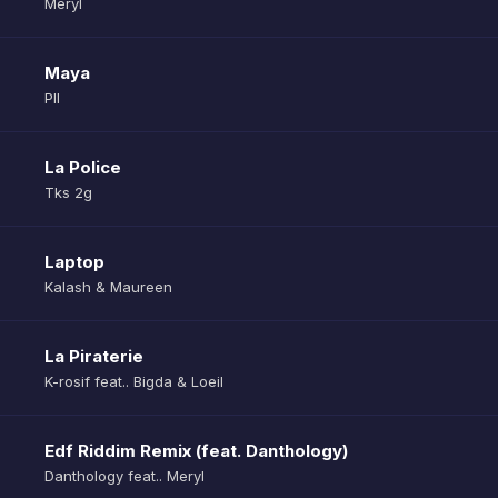
Meryl
Maya
Pll
La Police
Tks 2g
Laptop
Kalash & Maureen
La Piraterie
K-rosif feat.. Bigda & Loeil
Edf Riddim Remix (feat. Danthology)
Danthology feat.. Meryl