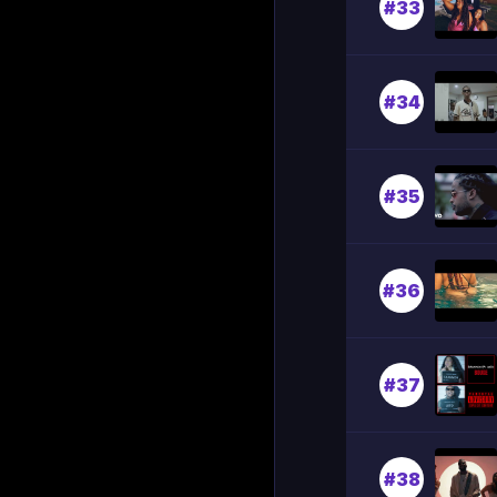
#33
#34
#35
#36
#37
#38