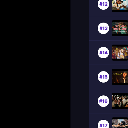
#12
#13
#14
#15
#16
#17