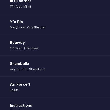
In Di corner
1T1 feat. Miimii
Y'a Blo
Meryl feat. Guy2Bezbar
Bouwey
1T1 feat. Théomaa
Shamballa
Anyme feat. Shaydee's
Air Force 1
Lejuh
Instructions