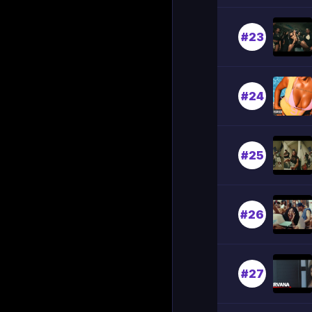
#23
#24
#25
#26
#27