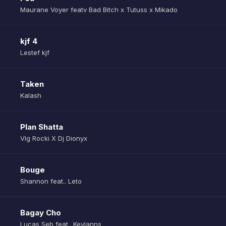
Maurane Voyer featv Bad Bitch x Tutuss x Mikado
kjf 4
Lestef kjf
Taken
Kalash
Plan Shatta
Vlg Rocki X Dj Dionyx
Bouge
Shannon feat.. Leto
Bagay Cho
Lucas Seb feat.. Keylanns