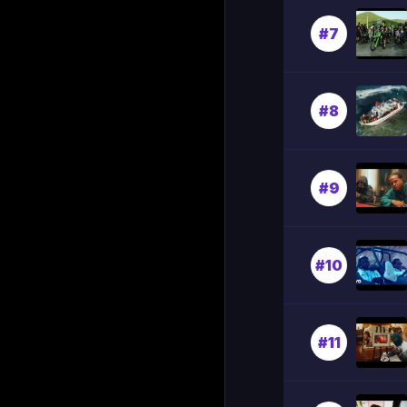
#7
#8
#9
#10
#11