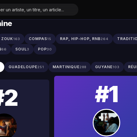
aine
ZOUK
COMPAS
RAP, HIP-HOP, RNB
TRADITI
163
15
264
N
SOUL
POP
66
3
30
S
GUADELOUPE
MARTINIQUE
GUYANE
RÉU
251
288
103
#1
#2