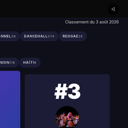
Classement du 3 août 2026
ONNEL
DANCEHALL
REGGAE
26
374
28
NION
HAÏTI
118
8
#3